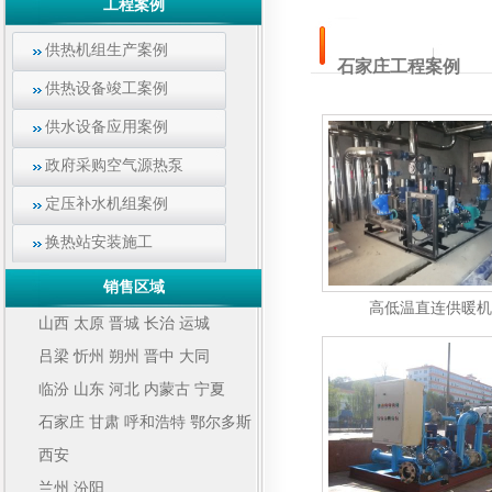
工程案例
供热机组生产案例
石家庄工程案例
供热设备竣工案例
供水设备应用案例
政府采购空气源热泵
定压补水机组案例
换热站安装施工
销售区域
高低温直连供暖机
山西
太原
晋城
长治
运城
吕梁
忻州
朔州
晋中
大同
临汾
山东
河北
内蒙古
宁夏
石家庄
甘肃
呼和浩特
鄂尔多斯
西安
兰州
汾阳