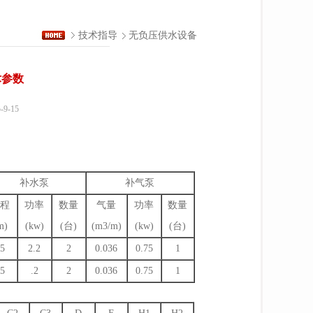
技术指导
无负压供水设备
术参数
-15
补水泵
补气泵
程
功率
数量
气量
功率
数量
m)
(kw)
(台)
(m3/m)
(kw)
(台)
5
2.2
2
0.036
0.75
1
5
.2
2
0.036
0.75
1