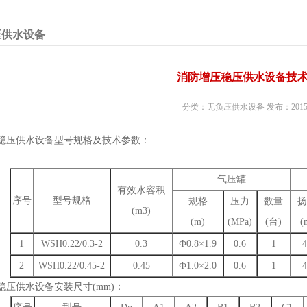
压供水设备
消防增压稳压供水设备技
分类：无负压供水设备 发布：2015-9
稳压供水设备
型号规格及技术参数：
气压罐
有效水容积
序号
型号规格
规格
压力
数量
扬
(m3)
(m)
(MPa)
(台)
(
1
WSH0.22/0.3-2
0.3
Ф0.8×1.9
0.6
1
4
2
WSH0.22/0.45-2
0.45
Ф1.0×2.0
0.6
1
4
稳压供水设备
安装尺寸(mm)：